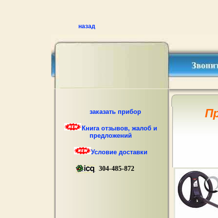
назад
П
заказать прибор
Книга отзывов, жалоб и
предложений
Условие доставки
304-485-872