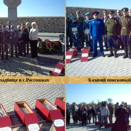
ладбище в с.Россошках
Казачий поисковый