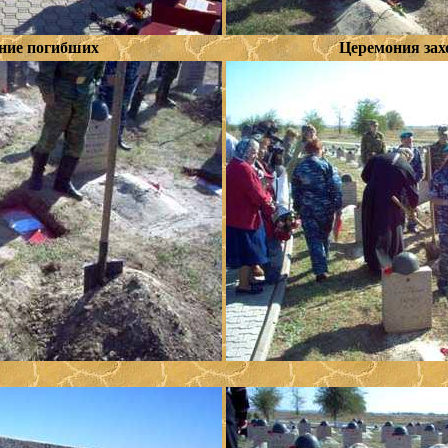
ние погибших
Церемония зах