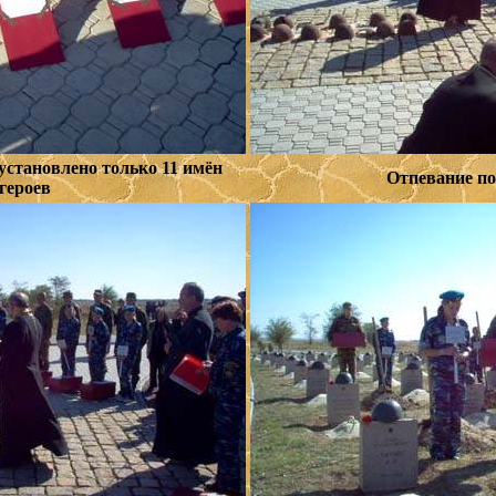
установлено только 11 имён
Отпевание п
героев