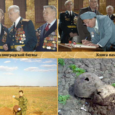
алинградской битвы
Книга па