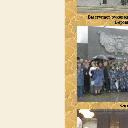
Выступает руково
Борма
Фот