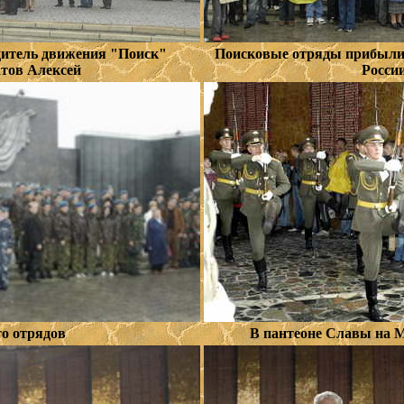
дитель движения "Поиск"
Поисковые отряды прибыли 
тов Алексей
Росси
о отрядов
В пантеоне Славы на 