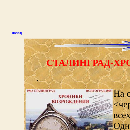
назад
СТАЛИНГРАД-ХР
.
На 
<че
все
Одн