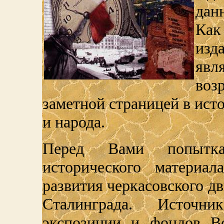
дан
Как
изд
явля
воз
заметной страницей в ист
и народа.
Перед Вами попытка
исторического материа
развития черкасовского д
Сталинграда. Источн
экспозиции и фондов Во