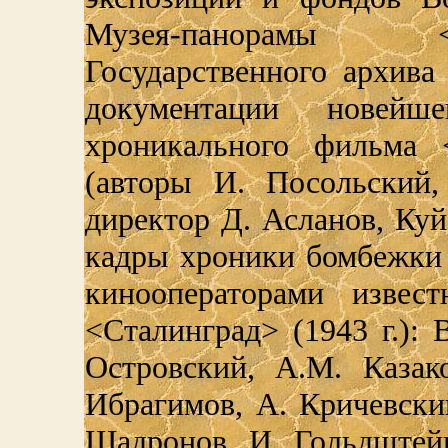
Музея-панорамы <С
Государственного архива
документации новейше
хроникального фильма 
(авторы И. Посольский,
директор Д. Асланов, Куй
кадры хроники бомбежки 
кинооператорами извес
<Сталинград> (1943 г.): 
Островский, А.М. Казак
Ибрагимов, А. Кричевски
Шадронов, И. Гольдштейн